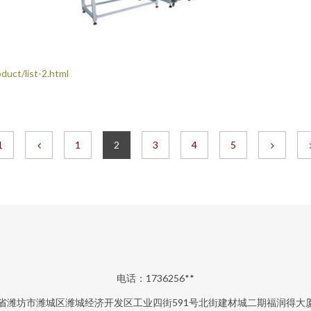
t/list-2.html
1
1
2
3
4
5
电话：1736256**
省潍坊市潍城区潍城经济开发区工业四街591号北街建材城二期福润得大厦1