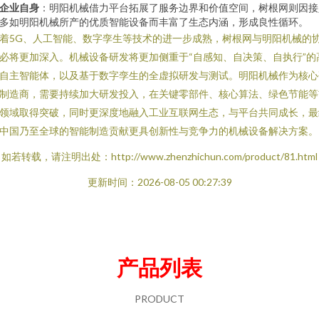
企业自身
：明阳机械借力平台拓展了服务边界和价值空间，树根网则因接
多如明阳机械所产的优质智能设备而丰富了生态内涵，形成良性循环。
着5G、人工智能、数字孪生等技术的进一步成熟，树根网与明阳机械的
必将更加深入。机械设备研发将更加侧重于“自感知、自决策、自执行”的
自主智能体，以及基于数字孪生的全虚拟研发与测试。明阳机械作为核心
制造商，需要持续加大研发投入，在关键零部件、核心算法、绿色节能等
领域取得突破，同时更深度地融入工业互联网生态，与平台共同成长，最
中国乃至全球的智能制造贡献更具创新性与竞争力的机械设备解决方案。
如若转载，请注明出处：http://www.zhenzhichun.com/product/81.html
更新时间：2026-08-05 00:27:39
产品列表
PRODUCT