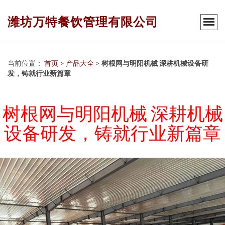
潍坊万特餐饮管理有限公司
当前位置：
首页
>
产品大全
>
树根网与明阳机械 深耕机械设备研
发，铸就行业新篇章
树根网与明阳机械 深耕机械
设备研发，铸就行业新篇章