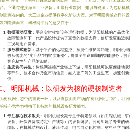
台。它通过连接海量工业设备，汇聚行业数据、知识与资源，为包括机械
制造商在内的广大工业企业提供数字化解决方案。对于明阳机械这样的设
发制造商而言，树根网平台的意义在于：
数据驱动研发
：平台实时收集设备运行数据，为明阳机械的产品优化
故障预测和下一代产品设计提供了宝贵的数据支撑，使研发更贴近实
工况与用户需求。
服务模式创新
：基于平台的远程监控、预测性维护等功能，明阳机械
够从传统的“卖产品”转向“卖服务”，提供全生命周期的智能服务，提
客户粘性与产品附加值。
生态协同共生
：树根网连接产业链上下游，明阳机械可以更便捷地获
零部件、技术合作乃至市场信息，融入更广阔的工业生态，加速创新
伐。
二、 明阳机械：以研发为核的硬核制造者
为树根网生态中的重要一环，以及直接面向市场的“树根网机厂家”，明阳
的核心竞争力根植于其持续的机械设备研发能力。
专注核心技术攻关
：明阳机械长期专注于特定领域（如工程机械、矿
设备、环保设备或特定生产线等）的设备研发。公司组建了专业的研
团队，在机械结构设计、液压传动、电气自动化控制、材料科学与耐