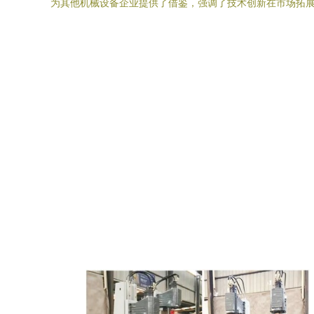
为其他机械设备企业提供了借鉴，强调了技术创新在市场拓