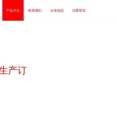
产品大全
联系我们
企业信息
访客留言
元生产订