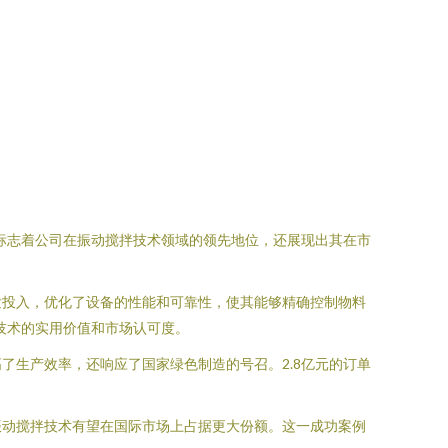
仅标志着公司在振动搅拌技术领域的领先地位，还展现出其在市
发投入，优化了设备的性能和可靠性，使其能够精确控制物料
技术的实用价值和市场认可度。
了生产效率，还响应了国家绿色制造的号召。2.8亿元的订单
振动搅拌技术有望在国际市场上占据更大份额。这一成功案例