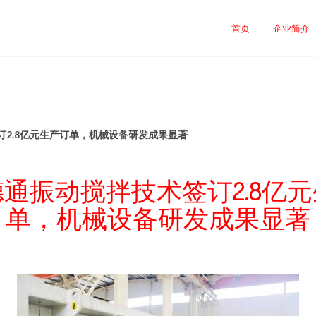
首页
企业简介
订2.8亿元生产订单，机械设备研发成果显著
通振动搅拌技术签订2.8亿
单，机械设备研发成果显著