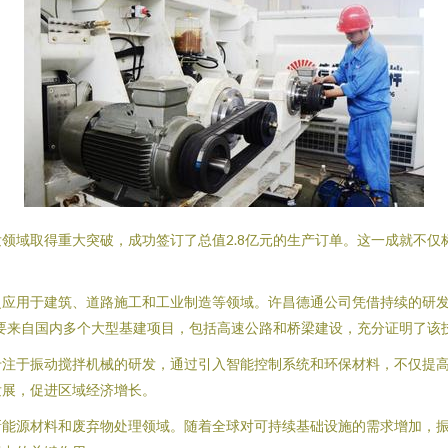
领域取得重大突破，成功签订了总值2.8亿元的生产订单。这一成就不
泛应用于建筑、道路施工和工业制造等领域。许昌德通公司凭借持续的研
主要来自国内多个大型基建项目，包括高速公路和桥梁建设，充分证明了该
注于振动搅拌机械的研发，通过引入智能控制系统和环保材料，不仅提高
发展，促进区域经济增长。
新能源材料和废弃物处理领域。随着全球对可持续基础设施的需求增加，